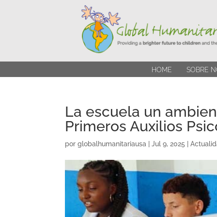
HOME
SOBRE N
La escuela un ambien
Primeros Auxilios Psi
por
globalhumanitariausa
|
Jul 9, 2025
|
Actuali