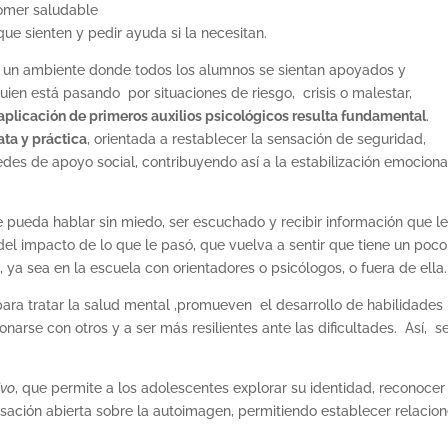
comer saludable
e sienten y pedir ayuda si la necesitan.
ar un ambiente donde todos los alumnos se sientan apoyados y
lguien está pasando por situaciones de riesgo, crisis o malestar,
 aplicación de primeros auxilios psicológicos resulta fundamental
.
ta y práctica
, orientada a restablecer la sensación de seguridad,
redes de apoyo social, contribuyendo así a la estabilización emociona
e pueda hablar sin miedo, ser escuchado y recibir información que l
 del impacto de lo que le pasó, que vuelva a sentir que tiene un poc
 ya sea en la escuela con orientadores o psicólogos, o fuera de ella.
para tratar la salud mental ,promueven el desarrollo de habilidades
onarse con otros y a ser más resilientes ante las dificultades. Así, s
ivo
, que permite a los adolescentes explorar su identidad, reconocer
rsación abierta sobre la autoimagen, permitiendo establecer relacio