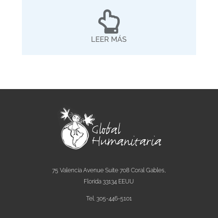

LEER MÁS
75 Valencia Avenue Suite 708 Coral Gables,
Florida 33134 EEUU
Tel. 305-446-5101