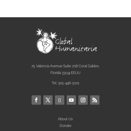
75 Valencia Avenue Suite 708 Coral Gables,
Florida 33134 EEUU
Tel. 305-446-5101
About Us
Donate