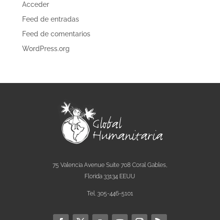
Acceder
Feed de entradas
Feed de comentarios
WordPress.org
75 Valencia Avenue Suite 708 Coral Gables,
Florida 33134 EEUU
Tel. 305-446-5101