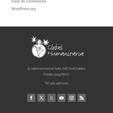
Feed de comentarios
WordPress.org
75 Valencia Avenue Suite 708 Coral Gables,
Florida 33134 EEUU
Tel. 305-446-5101